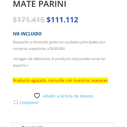
MATE PARINI
El
El
$
171.415
$
111.112
precio
precio
original
actual
IVA INCLUIDO
era:
es:
Despacho a domicilio gratis en ciudades principales por
$171.415.
$111.112.
compras superiores a $200.000
«Imagen de referencia. El producto real puede variar en
aspecto.»
Producto agotado, consulte con nuestros asesores
Añadir a la lista de deseos
Comparar