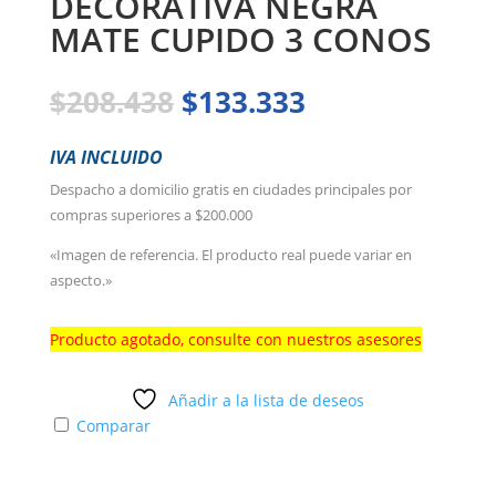
DECORATIVA NEGRA
MATE CUPIDO 3 CONOS
El
El
$
208.438
$
133.333
precio
precio
original
actual
IVA INCLUIDO
era:
es:
Despacho a domicilio gratis en ciudades principales por
$208.438.
$133.333.
compras superiores a $200.000
«Imagen de referencia. El producto real puede variar en
aspecto.»
Producto agotado, consulte con nuestros asesores
Añadir a la lista de deseos
Comparar