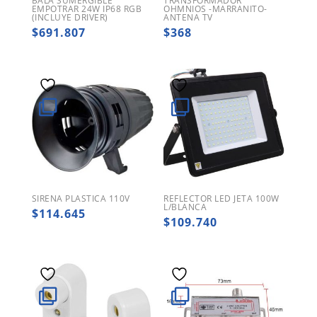
BALA SUMERGIBLE
TRANSFORMADOR
EMPOTRAR 24W IP68 RGB
OHMNIOS -MARRANITO-
(INCLUYE DRIVER)
ANTENA TV
$
691.807
$
368
SIRENA PLASTICA 110V
REFLECTOR LED JETA 100W
L/BLANCA
$
114.645
$
109.740