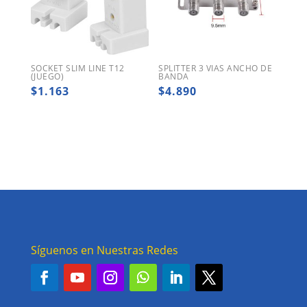
SOCKET SLIM LINE T12
SPLITTER 3 VIAS ANCHO DE
(JUEGO)
BANDA
$
1.163
$
4.890
Síguenos en Nuestras Redes