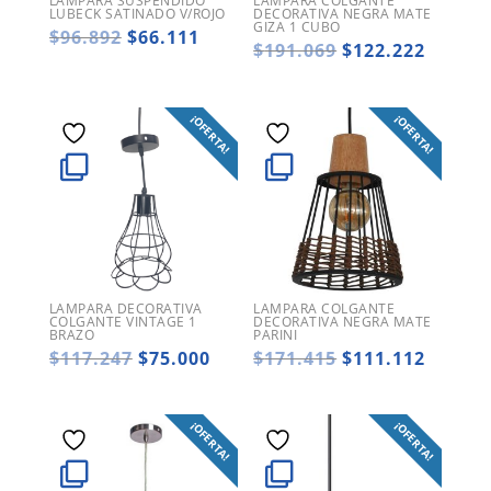
LAMPARA SUSPENDIDO
LAMPARA COLGANTE
LUBECK SATINADO V/ROJO
DECORATIVA NEGRA MATE
GIZA 1 CUBO
El
El
$
96.892
$
66.111
El
El
$
191.069
$
122.222
precio
precio
precio
precio
original
actual
original
actual
era:
es:
era:
es:
$96.892.
$66.111.
¡OFERTA!
¡OFERTA!
$191.069.
$122.2
LAMPARA DECORATIVA
LAMPARA COLGANTE
COLGANTE VINTAGE 1
DECORATIVA NEGRA MATE
BRAZO
PARINI
El
El
El
El
$
117.247
$
75.000
$
171.415
$
111.112
precio
precio
precio
precio
original
actual
original
actual
era:
es:
era:
es:
¡OFERTA!
¡OFERTA!
$117.247.
$75.000.
$171.415.
$111.1