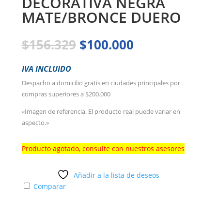
DECORATIVA NEGRA
MATE/BRONCE DUERO
El
El
$
156.329
$
100.000
precio
precio
original
actual
IVA INCLUIDO
era:
es:
Despacho a domicilio gratis en ciudades principales por
$156.329.
$100.000.
compras superiores a $200.000
«Imagen de referencia. El producto real puede variar en
aspecto.»
Producto agotado, consulte con nuestros asesores
Añadir a la lista de deseos
Comparar