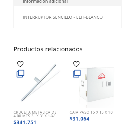
Información adicional
INTERRUPTOR SENCILLO - ELIT-BLANCO
Productos relacionados
CRUCETA METALICA DE
CAJA PASO 15 X 15 X 10
4.00 MTS 3″ X 3″ X 1/4″
$
31.064
$
341.751