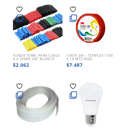
FUNDA TERM. PARA CABLE
CINTA 3M – TEMFLEX 1500
6-4 10MM 3/8″ BLANCO
X 18 MTS ROJO
$
2.062
$
7.487