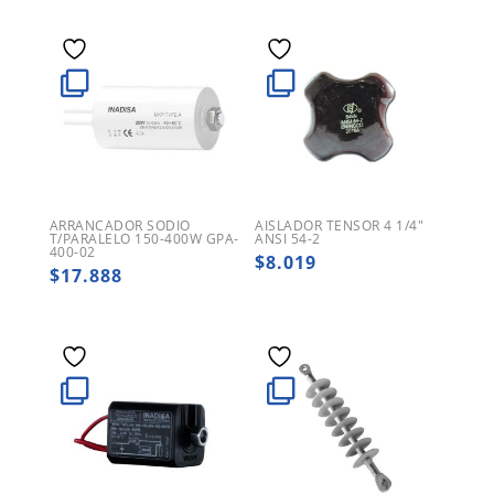
ARRANCADOR SODIO
AISLADOR TENSOR 4 1/4″
T/PARALELO 150-400W GPA-
ANSI 54-2
400-02
$
8.019
$
17.888