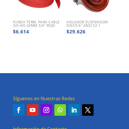
FUNDA TERM. PARA CABLE
AISLADOR SUSPENSION
3/0-4/0 20MM 3/4″ ROJO
DISCO 6″ ANSI 52-1
$
6.614
$
29.626
Síguenos en Nuestras Redes