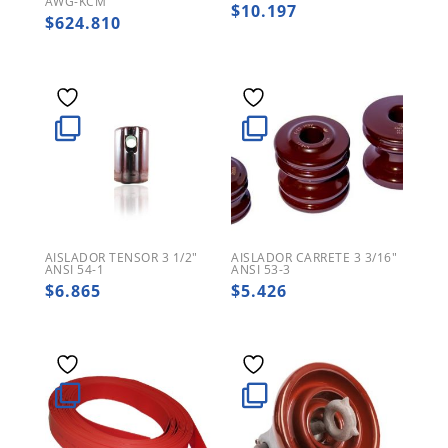
AWG-KCM
$
10.197
$
624.810
AISLADOR TENSOR 3 1/2″
AISLADOR CARRETE 3 3/16″
ANSI 54-1
ANSI 53-3
$
6.865
$
5.426