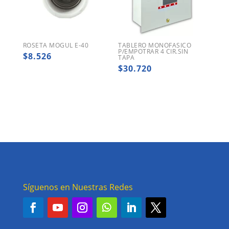
ROSETA MOGUL E-40
TABLERO MONOFASICO
P/EMPOTRAR 4 CIR.SIN
$
8.526
TAPA
$
30.720
Síguenos en Nuestras Redes