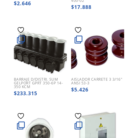
400-02
$
2.646
$
17.888
BARRAJE D/DISTRI. SUM
AISLADOR CARRETE 3 3/16″
GELPORT GPRT 350-6P 14-
ANSI 53-3
350 KCM
$
5.426
$
233.315