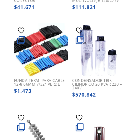
CONECTOR
MULTIVOLTAJE 120/277V
$
41.671
$
111.821
FUNDA TERM. PARA CABLE
CONDENSADOR TRIF.
12-8 06MM 7/32″ VERDE
CILINDRICO 20 KVAR 220 –
240V
$
1.473
$
570.842