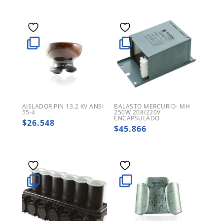
AISLADOR PIN 13.2 KV ANSI
BALASTO MERCURIO- MH
55-4
250W 208/220V
ENCAPSULADO
$
26.548
$
45.866