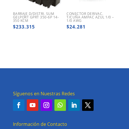
BARRAJE D/DISTRI. SUM
CONECTOR DERIVAC.
GELPORT GPRT 350-6P 14-
T/CUÑA AMPAC AZUL 1/0 –
350 KCM
1/0 AWG
$
233.315
$
24.281
Síguenos en Nuestras Redes
Información de Contacto