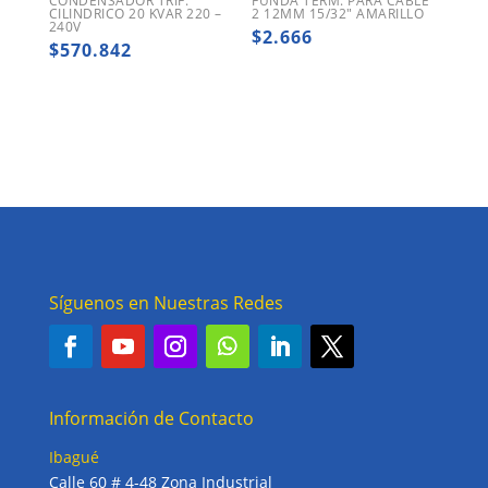
CONDENSADOR TRIF.
FUNDA TERM. PARA CABLE
CILINDRICO 20 KVAR 220 –
2 12MM 15/32″ AMARILLO
240V
$
2.666
$
570.842
Síguenos en Nuestras Redes
Información de Contacto
Ibagué
Calle 60 # 4-48 Zona Industrial