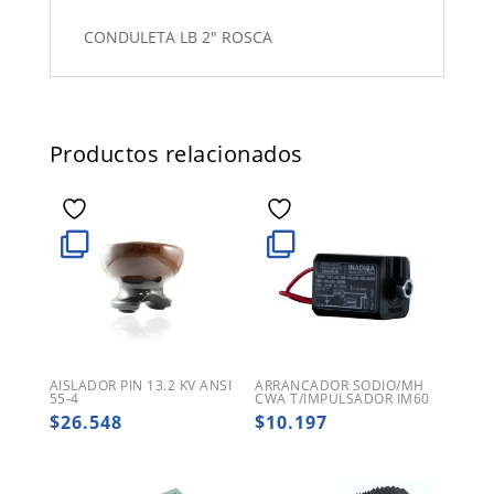
CONDULETA LB 2" ROSCA
Productos relacionados
AISLADOR PIN 13.2 KV ANSI
ARRANCADOR SODIO/MH
55-4
CWA T/IMPULSADOR IM60
$
26.548
$
10.197