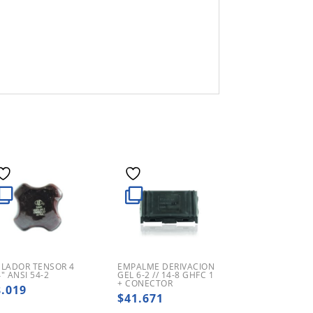
SLADOR TENSOR 4
EMPALME DERIVACION
4″ ANSI 54-2
GEL 6-2 // 14-8 GHFC 1
+ CONECTOR
8.019
$
41.671