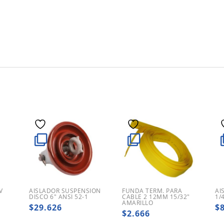
V
AISLADOR SUSPENSION
FUNDA TERM. PARA
AI
DISCO 6″ ANSI 52-1
CABLE 2 12MM 15/32″
1/
AMARILLO
$
29.626
$
$
2.666