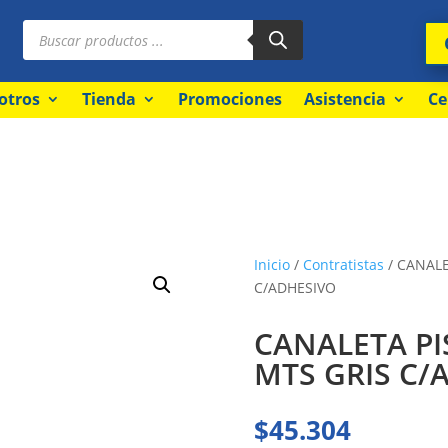
Búsqueda
de
productos
otros
Tienda
Promociones
Asistencia
Ce
Inicio
/
Contratistas
/ CANALE
C/ADHESIVO
CANALETA PI
MTS GRIS C/
$
45.304