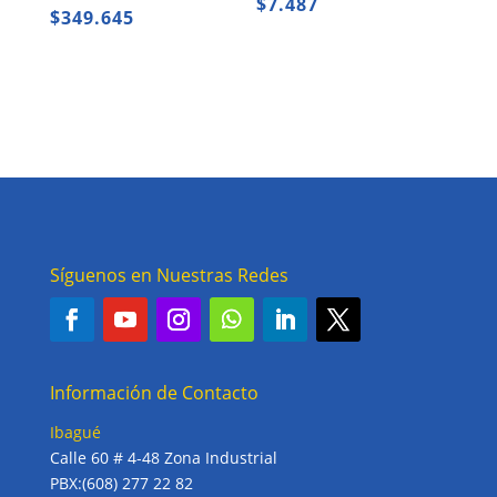
$
7.487
$
349.645
Síguenos en Nuestras Redes
Información de Contacto
Ibagué
Calle 60 # 4-48 Zona Industrial
PBX:(608) 277 22 82