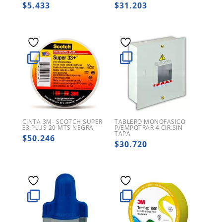
$
5.433
$
31.203
CINTA 3M- SCOTCH SUPER
TABLERO MONOFASICO
33 PLUS 20 MTS NEGRA
P/EMPOTRAR 4 CIR.SIN
TAPA
$
50.246
$
30.720