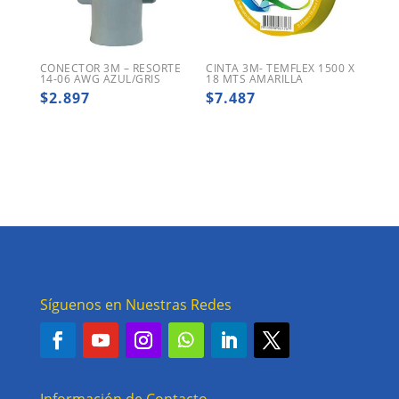
CONECTOR 3M – RESORTE
CINTA 3M- TEMFLEX 1500 X
14-06 AWG AZUL/GRIS
18 MTS AMARILLA
$
2.897
$
7.487
Síguenos en Nuestras Redes