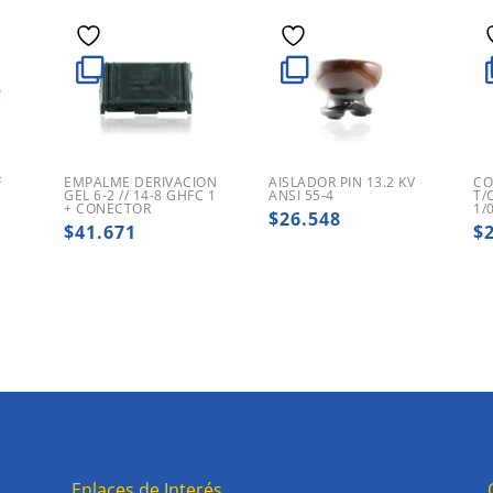
F
EMPALME DERIVACION
AISLADOR PIN 13.2 KV
CO
GEL 6-2 // 14-8 GHFC 1
ANSI 55-4
T/
+ CONECTOR
1/
$
26.548
$
41.671
$
Enlaces de Interés