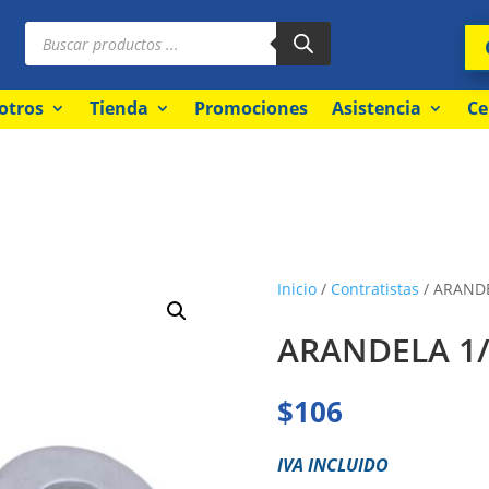
Búsqueda
de
productos
otros
Tienda
Promociones
Asistencia
Ce
Inicio
/
Contratistas
/ ARANDE
ARANDELA 1/
$
106
IVA INCLUIDO