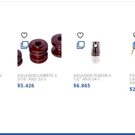
V
AISLADOR CARRETE 3
AISLADOR TENSOR 3
FU
3/16″ ANSI 53-3
1/2″ ANSI 54-1
CA
AM
$
5.426
$
6.865
$