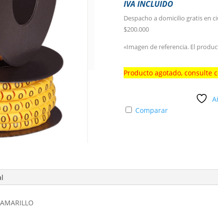
IVA INCLUIDO
Despacho a domicilio gratis en c
$200.000
«Imagen de referencia. El produc
Producto agotado, consulte 
A
Comparar
al
 AMARILLO