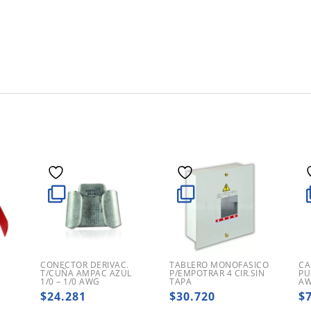
CONECTOR DERIVAC.
TABLERO MONOFASICO
CA
M
T/CUÑA AMPAC AZUL
P/EMPOTRAR 4 CIR.SIN
PU
1/0 – 1/0 AWG
TAPA
AW
$
24.281
$
30.720
$