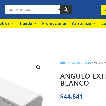
Búsqueda
de
productos
otros
Tienda
Promociones
Asistencia
Ce
Inicio
/
Contratistas
/ ANGUL
ANGULO EXT
BLANCO
$
44.841