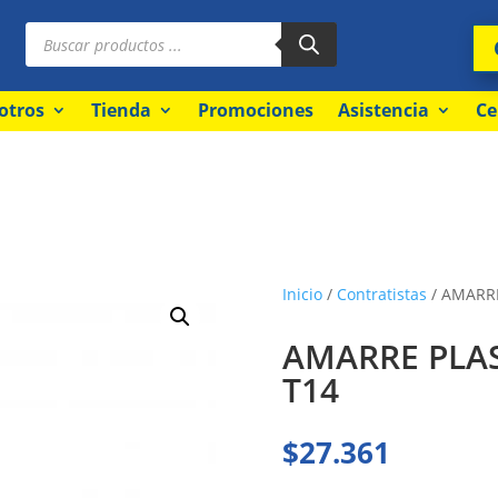
Búsqueda
de
productos
otros
Tienda
Promociones
Asistencia
Ce
Inicio
/
Contratistas
/ AMARRE
AMARRE PLA
T14
$
27.361