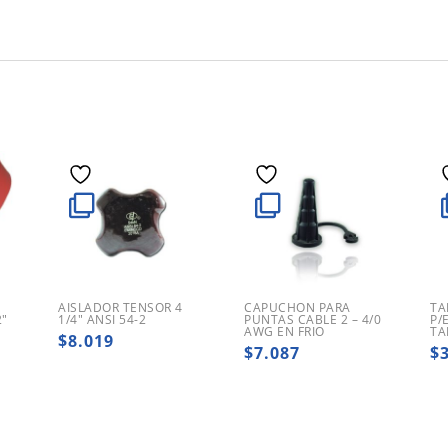
AISLADOR TENSOR 4
CAPUCHON PARA
TA
2″
1/4″ ANSI 54-2
PUNTAS CABLE 2 – 4/0
P/
AWG EN FRIO
TA
$
8.019
$
7.087
$