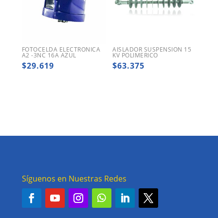
FOTOCELDA ELECTRONICA
AISLADOR SUSPENSION 15
A2 -3NC 16A AZUL
KV POLIMERICO
$
29.619
$
63.375
Síguenos en Nuestras Redes