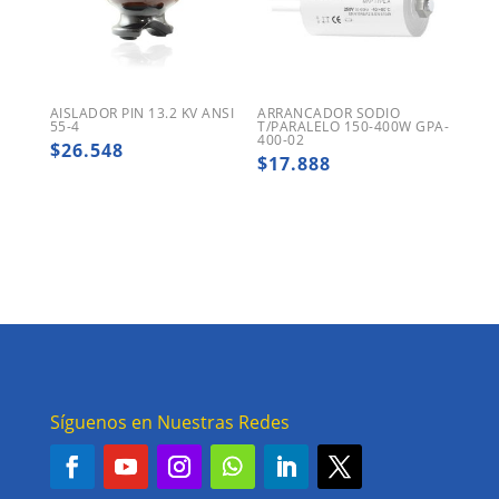
AISLADOR PIN 13.2 KV ANSI
ARRANCADOR SODIO
55-4
T/PARALELO 150-400W GPA-
400-02
$
26.548
$
17.888
Síguenos en Nuestras Redes