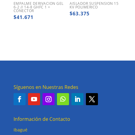
EMPALME DERIVACION GEL
AISLADOR SUSPENSION 15
6-2 // 14-8 GHFC 1 +
KV POLIMERICO
CONECTOR
$
63.375
$
41.671
Síguenos en Nuestras Redes
Información de Contacto
Ibagué