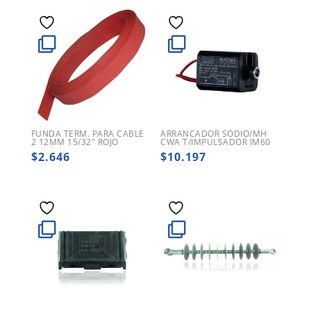
FUNDA TERM. PARA CABLE
ARRANCADOR SODIO/MH
2 12MM 15/32″ ROJO
CWA T/IMPULSADOR IM60
$
2.646
$
10.197