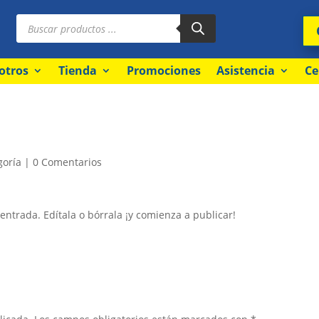
Búsqueda
de
productos
otros
Tienda
Promociones
Asistencia
Ce
goría
|
0 Comentarios
entrada. Edítala o bórrala ¡y comienza a publicar!