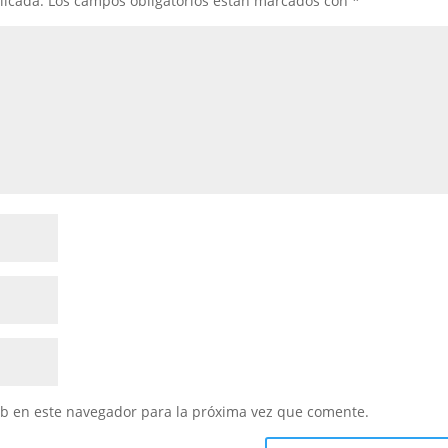
licada.
Los campos obligatorios están marcados con
*
eb en este navegador para la próxima vez que comente.