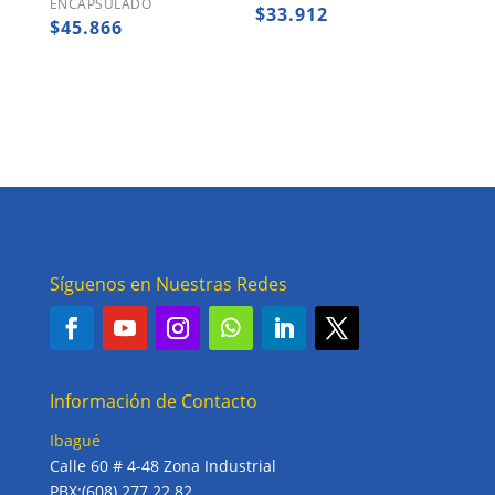
ENCAPSULADO
$
33.912
$
45.866
Síguenos en Nuestras Redes
Información de Contacto
Ibagué
Calle 60 # 4-48 Zona Industrial
PBX:(608) 277 22 82