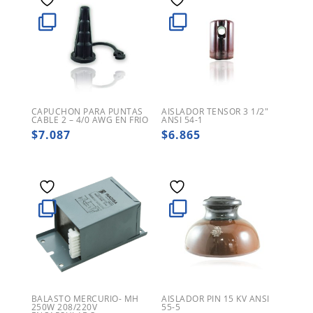
CAPUCHON PARA PUNTAS
AISLADOR TENSOR 3 1/2″
CABLE 2 – 4/0 AWG EN FRIO
ANSI 54-1
$
7.087
$
6.865
BALASTO MERCURIO- MH
AISLADOR PIN 15 KV ANSI
250W 208/220V
55-5