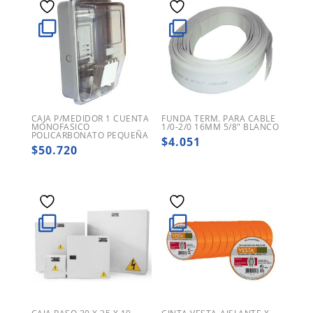
CAJA P/MEDIDOR 1 CUENTA
FUNDA TERM. PARA CABLE
MONOFASICO
1/0-2/0 16MM 5/8″ BLANCO
POLICARBONATO PEQUEÑA
$
4.051
$
50.720