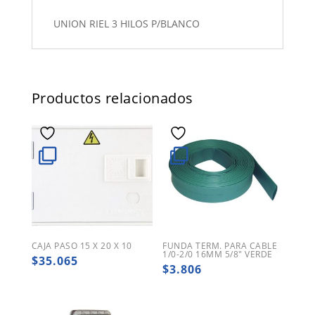
UNION RIEL 3 HILOS P/BLANCO
Productos relacionados
CAJA PASO 15 X 20 X 10
FUNDA TERM. PARA CABLE
1/0-2/0 16MM 5/8″ VERDE
$
35.065
$
3.806