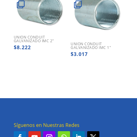
UNION CONDUIT
GALVANIZADO IMC 2″
UNION CONDUIT
$
8.222
GALVANIZADO IMC 1″
$
3.017
Síguenos en Nuestras Redes