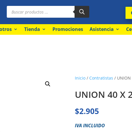
Búsqueda
de
productos
otros
Tienda
Promociones
Asistencia
Ce
Inicio
/
Contratistas
/ UNION
UNION 40 X
$
2.905
IVA INCLUIDO