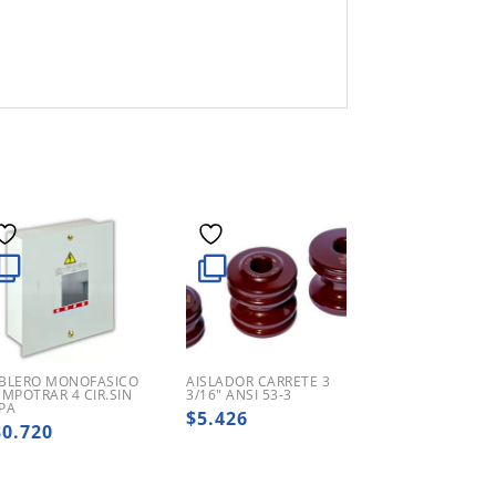
BLERO MONOFASICO
AISLADOR CARRETE 3
EMPOTRAR 4 CIR.SIN
3/16″ ANSI 53-3
PA
$
5.426
30.720