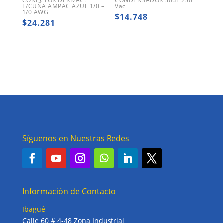
CONECTOR DERIVAC.
CONDENSADOR 30uF 250
T/CUÑA AMPAC AZUL 1/0 –
Vac
1/0 AWG
$
14.748
$
24.281
Síguenos en Nuestras Redes
Información de Contacto
Ibagué
Calle 60 # 4-48 Zona Industrial