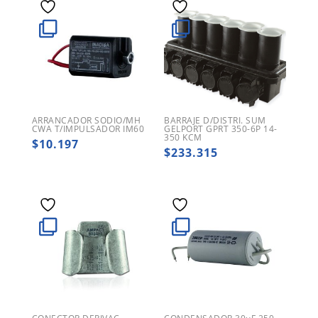
ARRANCADOR SODIO/MH
BARRAJE D/DISTRI. SUM
CWA T/IMPULSADOR IM60
GELPORT GPRT 350-6P 14-
350 KCM
$
10.197
$
233.315