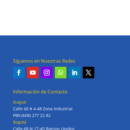
original
actual
era:
es:
$197.201.
$127.4
Síguenos en Nuestras Redes
Información de Contacto
Ibagué
Calle 60 # 4-48 Zona Industrial
PBX:(608) 277 22 82
Bogotá
Calle 68 N 17-45 Barrios Unidos