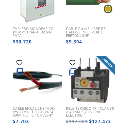
TABLERO MONOFASICO
CABLE Cu AIS.LIBRE DE
P/EMPOTRAR 4 CIR.SIN
HALOGE. No.8 VERDE
TAPA
FRETOX LSHF
$
30.720
$
9.394
¡OFERTA!
CABLE ENCAUCHETADO
RELE TERMICO TRIPOLAR 30
AWG (MULTIFLEX) 2X14
A 40 AMP (GENERAL
600V 105º C TC PVC/NY
ELECTRIC)
El
El
$
7.703
$
197.201
$
127.473
precio
precio