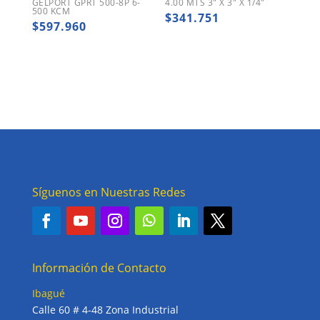
GELPORT GPRT 500-8P 6-
4.00 MTS 3″ X 3″ X 1/4″
500 KCM
$
341.751
$
597.960
Síguenos en Nuestras Redes
Información de Contacto
Ibagué
Calle 60 # 4-48 Zona Industrial