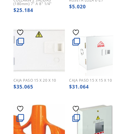
COLLARIN 2 SALIDAS
ROSETA LOZA E-27
(180mm) 7″ A 8″ 1/4″
$
5.020
$
25.184
CAJA PASO 15 X 20 X 10
CAJA PASO 15 X 15 X 10
$
35.065
$
31.064