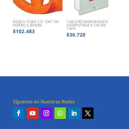
DOBLA TUBO 1/2″ EMT EN
TABLERO MONOFASICO
HIERRO C/BARRA
P/EMPOTRAR 4 CIR.SIN
TAPA
$
102.483
$
30.720
Síguenos en Nuestras Redes