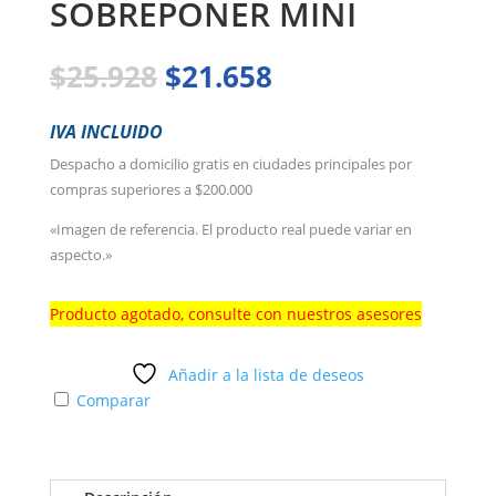
SOBREPONER MINI
El
El
$
25.928
$
21.658
precio
precio
original
actual
IVA INCLUIDO
era:
es:
Despacho a domicilio gratis en ciudades principales por
$25.928.
$21.658.
compras superiores a $200.000
«Imagen de referencia. El producto real puede variar en
aspecto.»
Producto agotado, consulte con nuestros asesores
Añadir a la lista de deseos
Comparar