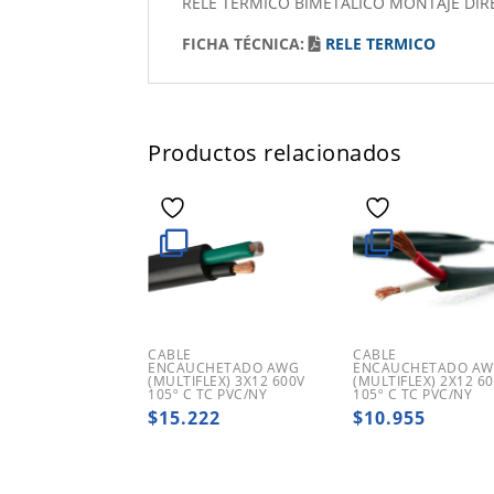
RELE TERMICO BIMETALICO MONTAJE DIRE
FICHA TÉCNICA:
RELE TERMICO
Productos relacionados
CABLE
CABLE
ENCAUCHETADO AWG
ENCAUCHETADO A
(MULTIFLEX) 3X12 600V
(MULTIFLEX) 2X12 6
105º C TC PVC/NY
105º C TC PVC/NY
$
15.222
$
10.955