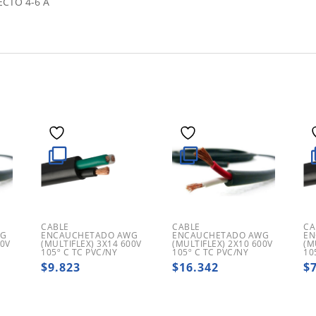
CTO 4-6 A
CABLE
CABLE
CA
WG
ENCAUCHETADO AWG
ENCAUCHETADO AWG
EN
00V
(MULTIFLEX) 3X14 600V
(MULTIFLEX) 2X10 600V
(M
105º C TC PVC/NY
105º C TC PVC/NY
10
$
9.823
$
16.342
$