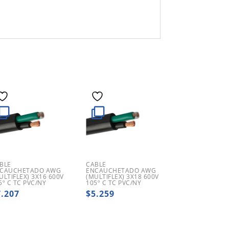
BLE
CABLE
CAUCHETADO AWG
ENCAUCHETADO AWG
ULTIFLEX) 3X16 600V
(MULTIFLEX) 3X18 600V
5º C TC PVC/NY
105º C TC PVC/NY
7.207
$
5.259