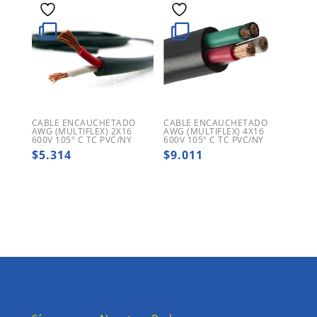
CABLE ENCAUCHETADO
CABLE ENCAUCHETADO
AWG (MULTIFLEX) 2X16
AWG (MULTIFLEX) 4X16
600V 105º C TC PVC/NY
600V 105º C TC PVC/NY
$
5.314
$
9.011