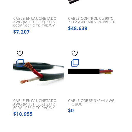
CABLE ENCAUCHETADO
CABLE CONTROL Cu 90°C
AWG (MULTIFLEX) 3X16
7×12 AWG 600V PF PVC-TC
600V 105º C TC PVC/NY
$
48.639
$
7.207
CABLE ENCAUCHETADO
CABLE COBRE 3×2+4 AWG
AWG (MULTIFLEX) 2X12
TREBOL
600V 105º C TC PVC/NY
$
0
$
10.955