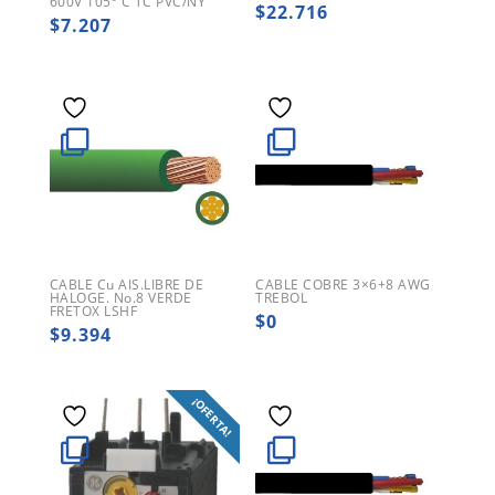
600V 105º C TC PVC/NY
$
22.716
$
7.207
CABLE Cu AIS.LIBRE DE
CABLE COBRE 3×6+8 AWG
HALOGE. No.8 VERDE
TREBOL
FRETOX LSHF
$
0
$
9.394
¡OFERTA!