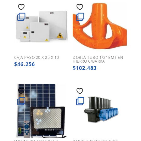
CAJA PASO 20 X 25 X 10
DOBLA TUBO 1/2″ EMT EN
HIERRO C/BARRA
$
46.256
$
102.483