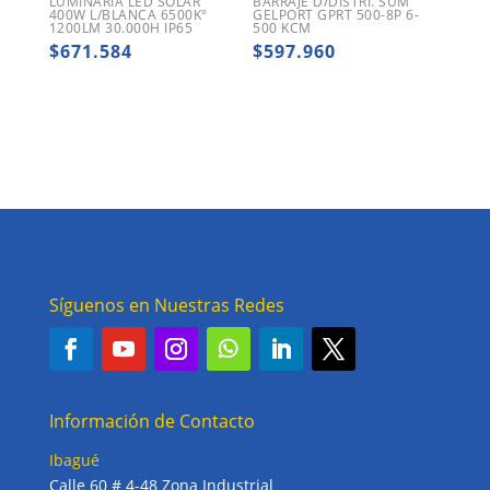
LUMINARIA LED SOLAR
BARRAJE D/DISTRI. SUM
400W L/BLANCA 6500K°
GELPORT GPRT 500-8P 6-
1200LM 30.000H IP65
500 KCM
$
671.584
$
597.960
Síguenos en Nuestras Redes
Información de Contacto
Ibagué
Calle 60 # 4-48 Zona Industrial