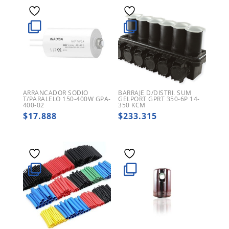
ARRANCADOR SODIO
BARRAJE D/DISTRI. SUM
T/PARALELO 150-400W GPA-
GELPORT GPRT 350-6P 14-
400-02
350 KCM
$
17.888
$
233.315