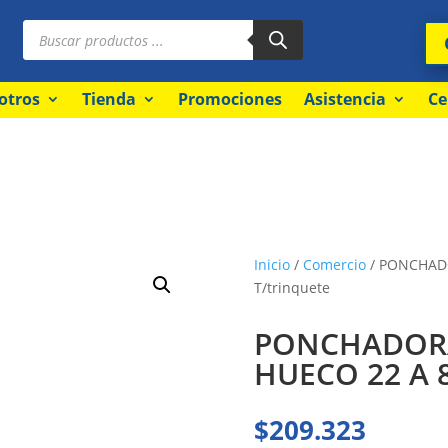
Búsqueda
de
productos
otros
Tienda
Promociones
Asistencia
Ce
Inicio
/
Comercio
/ PONCHADO
T/trinquete
PONCHADORA
HUECO 22 A 8
$
209.323