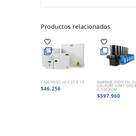
Productos relacionados
CAJA PASO 20 X 25 X 10
BARRAJE D/DISTRI. 
GELPORT GPRT 500-
$
46.256
6-500 KCM
$
597.960