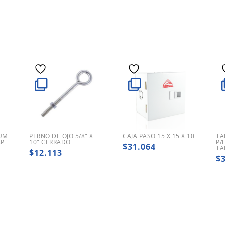
SUM
PERNO DE OJO 5/8″ X
CAJA PASO 15 X 15 X 10
TA
8P
10″ CERRADO
P/
$
31.064
TA
$
12.113
$