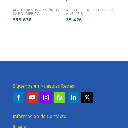
AISLADOR SUSPENSIÓN 35
AISLADOR CARRETE 3 3/16″
KV POLIMERICO
ANSI 53-3
$
98.636
$
5.426
Síguenos en Nuestras Redes
Información de Contacto
Ibagué