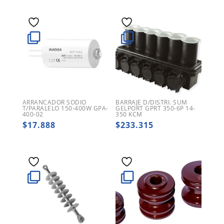
ARRANCADOR SODIO
BARRAJE D/DISTRI. SUM
T/PARALELO 150-400W GPA-
GELPORT GPRT 350-6P 14-
400-02
350 KCM
$
17.888
$
233.315