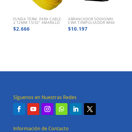
FUNDA TERM. PARA CABLE
ARRANCADOR SODIO/MH
2 12MM 15/32″ AMARILLO
CWA T/IMPULSADOR IM60
$
2.666
$
10.197
Síguenos en Nuestras Redes
Información de Contacto