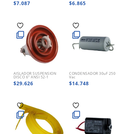
$
7.087
$
6.865
AISLADOR SUSPENSION
CONDENSADOR 30uF 250
DISCO 6″ ANSI 52-1
Vac
$
29.626
$
14.748