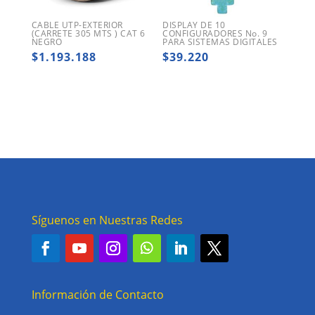
CABLE UTP-EXTERIOR
DISPLAY DE 10
(CARRETE 305 MTS ) CAT 6
CONFIGURADORES No. 9
NEGRO
PARA SISTEMAS DIGITALES
$
1.193.188
$
39.220
Síguenos en Nuestras Redes
Información de Contacto