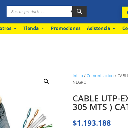
Búsqueda
de
productos
otros
Tienda
Promociones
Asistencia
Ce
Inicio
/
Comunicación
/ CABL
NEGRO
CABLE UTP-E
305 MTS ) C
$
1.193.188