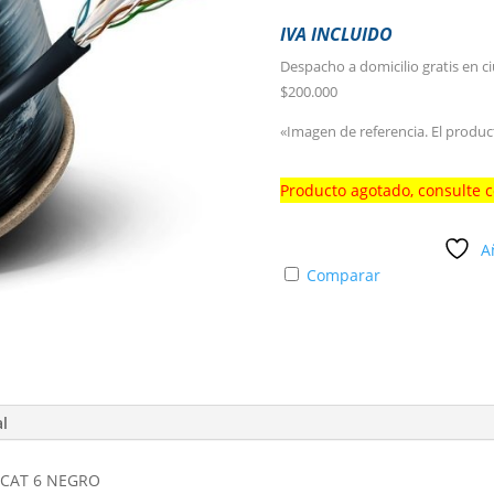
IVA INCLUIDO
Despacho a domicilio gratis en c
$200.000
«Imagen de referencia. El produc
Producto agotado, consulte 
A
Comparar
al
 CAT 6 NEGRO