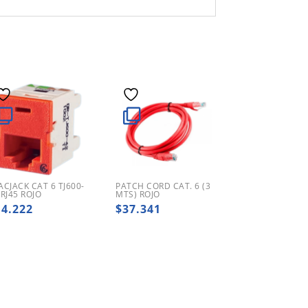
ACJACK CAT 6 TJ600-
PATCH CORD CAT. 6 (3
 RJ45 ROJO
MTS) ROJO
14.222
$
37.341