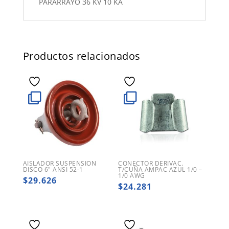
PARARRAYO 36 KV 10 KA
Productos relacionados
AISLADOR SUSPENSION
CONECTOR DERIVAC.
DISCO 6″ ANSI 52-1
T/CUÑA AMPAC AZUL 1/0 –
1/0 AWG
$
29.626
$
24.281