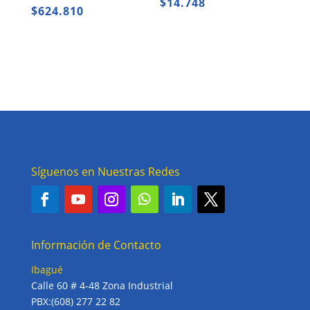
$
14.748
$
624.810
Síguenos en Nuestras Redes
Información de Contacto
Ibagué
Calle 60 # 4-48 Zona Industrial
PBX:(608) 277 22 82