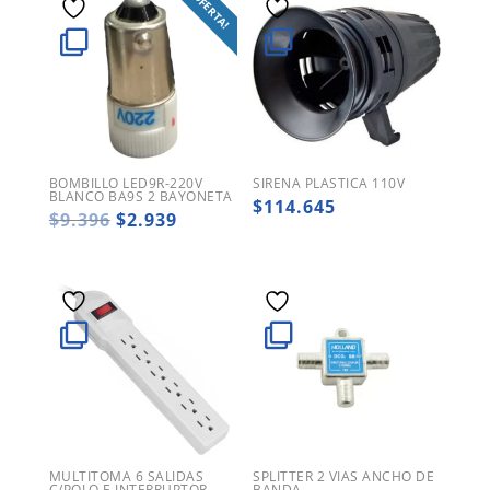
¡OFERTA!
BOMBILLO LED9R-220V
SIRENA PLASTICA 110V
BLANCO BA9S 2 BAYONETA
$
114.645
El
El
$
9.396
$
2.939
precio
precio
original
actual
era:
es:
$9.396.
$2.939.
MULTITOMA 6 SALIDAS
SPLITTER 2 VIAS ANCHO DE
C/POLO E INTERRUPTOR
BANDA