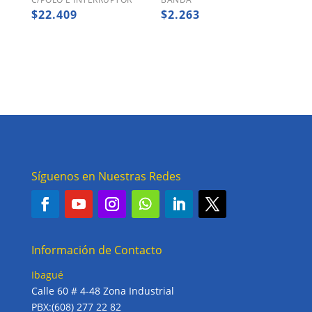
$
22.409
$
2.263
Síguenos en Nuestras Redes
Información de Contacto
Ibagué
Calle 60 # 4-48 Zona Industrial
PBX:(608) 277 22 82