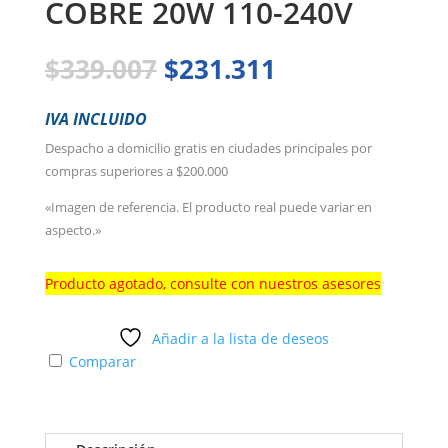
COBRE 20W 110-240V
El
El
$
339.007
$
231.311
precio
precio
original
actual
IVA INCLUIDO
era:
es:
Despacho a domicilio gratis en ciudades principales por
$339.007.
$231.311.
compras superiores a $200.000
«Imagen de referencia. El producto real puede variar en
aspecto.»
Producto agotado, consulte con nuestros asesores
Añadir a la lista de deseos
Comparar