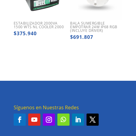
ESTABILIZADOR 2000VA
BALA SUMERGIBLE
1500 WTS NL COOLER 2000
EMPOTRAR 24W IP68 RGB
(INCLUYE DRIVER)
$
375.940
$
691.807
Síguenos en Nuestras Redes