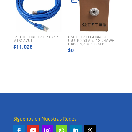
PATCH CORD CAT. 5E (1.5
CABLE CATEGORIA 5E
MTS) AZUL
U/UTP 250Mhz 1G 24AWG
GRIS CAJA X 305 MTS
$
11.028
$
0
Síguenos en Nuestras Redes