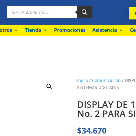
Búsqueda
de
productos
otros
Tienda
Promociones
Asistencia
Ce
Inicio
/
Comunicación
/ DISP
SISTEMAS DIGITALES
DISPLAY DE 
No. 2 PARA S
$
34.670