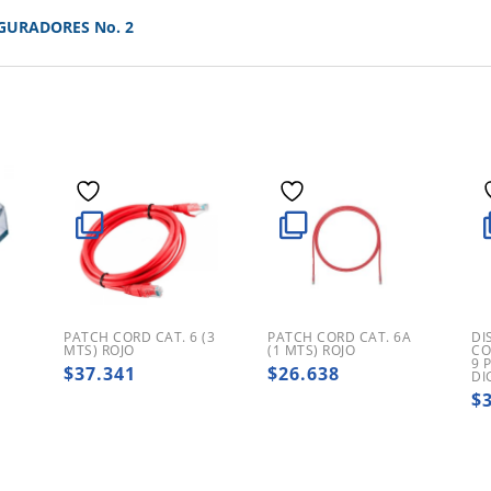
IGURADORES No. 2
5
PATCH CORD CAT. 6 (3
PATCH CORD CAT. 6A
DI
MTS) ROJO
(1 MTS) ROJO
CO
9 
$
37.341
$
26.638
DI
$