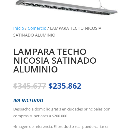
Inicio
/
Comercio
/ LAMPARA TECHO NICOSIA
SATINADO ALUMINIO
LAMPARA TECHO
NICOSIA SATINADO
ALUMINIO
El
El
$
345.677
$
235.862
precio
precio
original
actual
IVA INCLUIDO
era:
es:
Despacho a domicilio gratis en ciudades principales por
$345.677.
$235.862.
compras superiores a $200.000
«Imagen de referencia. El producto real puede variar en