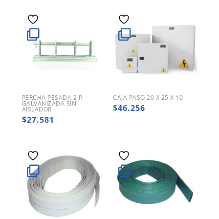
PERCHA PESADA 2 P.
CAJA PASO 20 X 25 X 10
GALVANIZADA SIN
$
46.256
AISLADOR
$
27.581