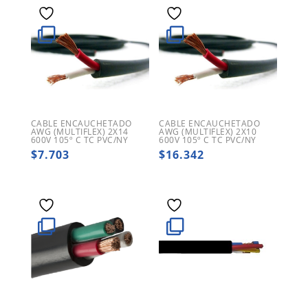
CABLE ENCAUCHETADO
CABLE ENCAUCHETADO
AWG (MULTIFLEX) 2X14
AWG (MULTIFLEX) 2X10
600V 105º C TC PVC/NY
600V 105º C TC PVC/NY
$
7.703
$
16.342