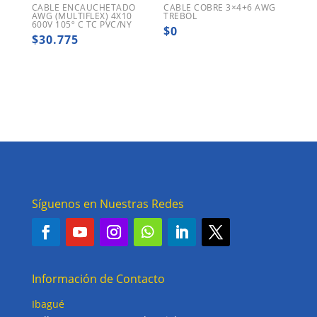
CABLE ENCAUCHETADO
CABLE COBRE 3×4+6 AWG
AWG (MULTIFLEX) 4X10
TREBOL
600V 105º C TC PVC/NY
$
0
$
30.775
Síguenos en Nuestras Redes
Información de Contacto
Ibagué