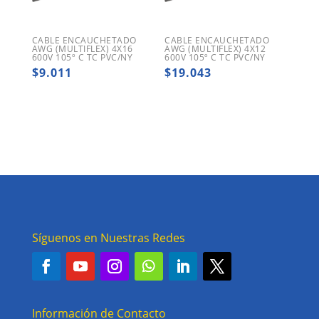
CABLE ENCAUCHETADO
CABLE ENCAUCHETADO
AWG (MULTIFLEX) 4X16
AWG (MULTIFLEX) 4X12
600V 105º C TC PVC/NY
600V 105º C TC PVC/NY
$
9.011
$
19.043
Síguenos en Nuestras Redes
Información de Contacto