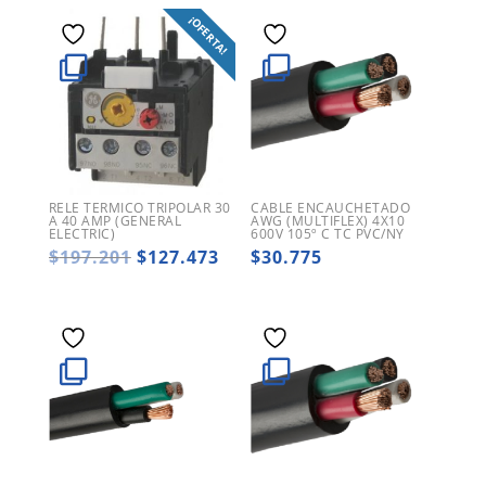
¡OFERTA!
RELE TERMICO TRIPOLAR 30
CABLE ENCAUCHETADO
A 40 AMP (GENERAL
AWG (MULTIFLEX) 4X10
ELECTRIC)
600V 105º C TC PVC/NY
El
El
$
197.201
$
127.473
$
30.775
precio
precio
original
actual
era:
es:
$197.201.
$127.473.