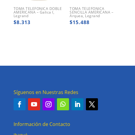
TOMA TELEFONICA DOBLE
TOMA TELEFONICA
AMERICANA – Galica I,
SENCILLA AMERICANA –
Legrand
Arquea, Legrand
$
8.313
$
15.488
Síguenos en Nuestras Redes
Información de Contacto
Ibagué