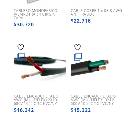
TABLERO MONOFASICO
CABLE COBRE 1 x 8+ 8 AWG
P/EMPOTRAR 4 CIR.SIN
ANTIFRAUDE
TAPA
$
22.716
$
30.720
CABLE ENCAUCHETADO
CABLE ENCAUCHETADO
AWG (MULTIFLEX) 2X10
AWG (MULTIFLEX) 3X12
600V 105º C TC PVC/NY
600V 105º C TC PVC/NY
$
16.342
$
15.222